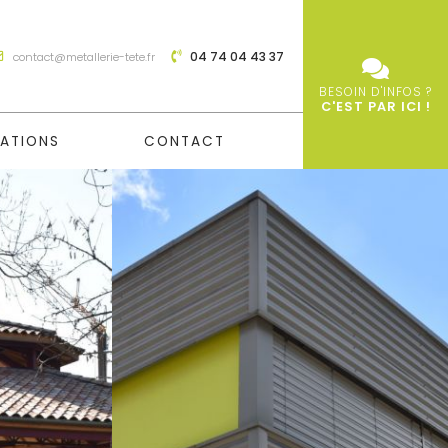
04 74 04 43 37
contact@metallerie-tete.fr
BESOIN D'INFOS ?
C'EST PAR ICI !
SATIONS
CONTACT