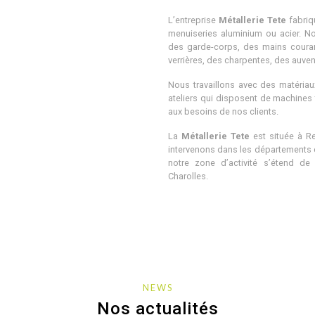
VERRIERE
FAÇADE
BARDAGE
L’entreprise
Métallerie Tete
fabriq
BALCON
menuiseries aluminium ou acier. N
PLATEFORME
des garde-corps, des mains courant
verrières, des charpentes, des auven
Nous travaillons avec des matériaux
ateliers qui disposent de machines 
aux besoins de nos clients.
DÉCOUVRIR
DÉCOUVRIR
La
Métallerie Tete
est située à R
intervenons dans les départements du
notre zone d’activité s’étend d
Charolles.
NEWS
Nos actualités