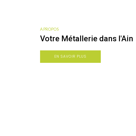
ESCALIER
PORTAIL
PORTILLON
PERGOLAS
CLÔTURE
A PROPOS
Votre Métallerie dans l'Ain
DÉCOUVRIR
EN SAVOIR PLUS