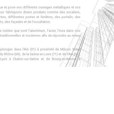
STORE
RIDEAU METALLIQUE
ue et pose vos différents ouvrages métalliques et vos
PORTE SECTIONNELLE
ous fabriquons divers produits comme des escaliers,
es, différentes portes et fenêtres, des portails, des
ts, des façades et de l’occultation.
 nobles que sont l’aluminium, l’acier, l’inox dans nos
traditionnelles et modernes afin de répondre au mieux
DÉCOUVRIR
eplonges dans l’Ain (01) à proximité de Mâcon. Nous
 Rhône (69), de la Saône-et-Loire (71) et de l’Ain (01),
e Lyon à Chalon-sur-Saône et de Bourg-en-Bresse à