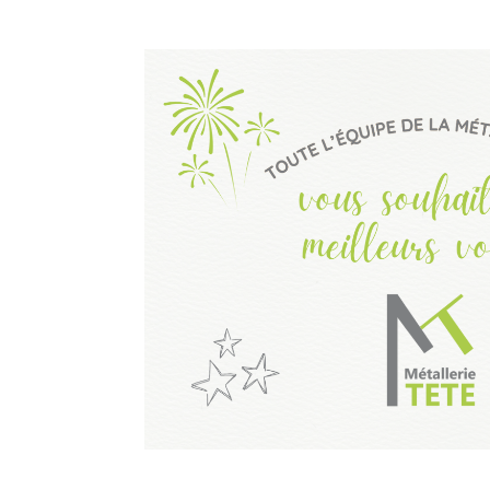
luminium
lage en
Grilles